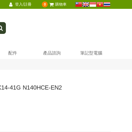
登入/註冊
購物車
0
配件
產品諮詢
筆記型電腦
X14-41G N140HCE-EN2