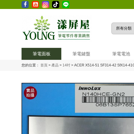
筆電面板
筆電鍵盤
筆電電池
您的位置：
首頁
>
產品
>
14吋
>
ACER X514-51 SF314-42 SfX14-4