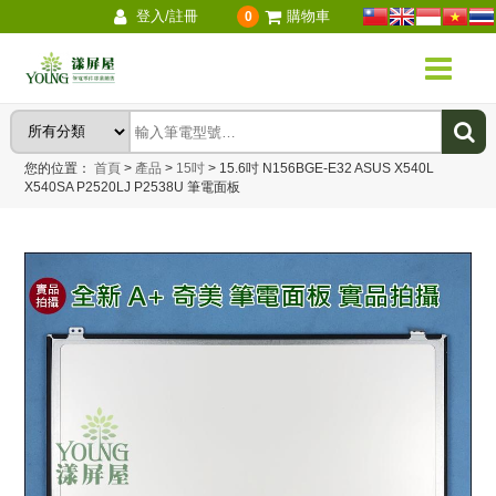
登入/註冊
購物車
0
您的位置：
首頁
>
產品
>
15吋
>
15.6吋 N156BGE-E32 ASUS X540L
X540SA P2520LJ P2538U 筆電面板