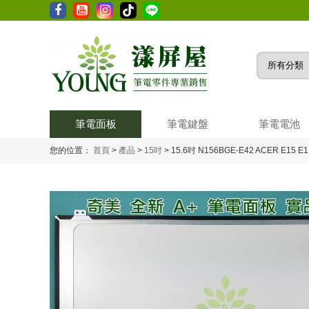
筆電面板
筆電鍵盤
筆電電池
您的位置：
首頁
>
產品
>
15吋
>
15.6吋 N156BGE-E42 ACER E15 E