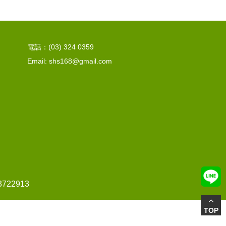
電話：(03) 324 0359
Email: shs168@gmail.com
22913
TOP