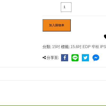
數量
加入購物車
分類:
15吋
標籤:
15.6吋 EDP 窄框 IP
分享至: