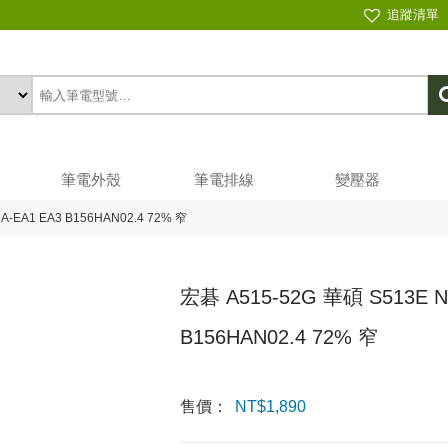
追蹤清單
筆電外殼
筆電排線
變壓器
A-EA1 EA3 B156HAN02.4 72% 窄
宏碁 A515-52G 華碩 S513E N
B156HAN02.4 72% 窄
售價：
NT$
1,890