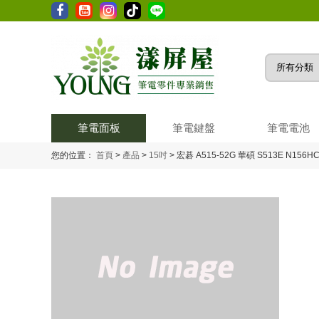
筆電面板
筆電鍵盤
筆電電池
您的位置：
首頁
>
產品
>
15吋
>
宏碁 A515-52G 華碩 S513E N156HC