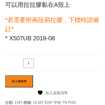
可以用拉拉膠黏在A殼上
*若需要附兩段易拉膠，下標時請備
註*
* X507UB 2018-08
數量
加入購物車
加入追蹤清單
分類:
15吋
標籤:
15.6吋 EDP 窄框 TN FHD