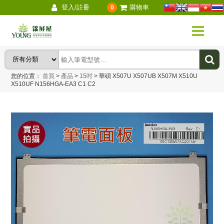
登入/註冊
購物車
0
您的位置：
首頁
>
產品
>
15吋
>
華碩 X507U X507UB X507M X510U
X510UF N156HGA-EA3 C1 C2