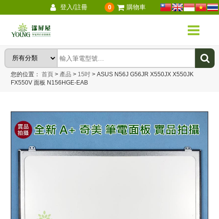
登入/註冊
購物車
0
您的位置：
首頁
>
產品
>
15吋
>
ASUS N56J G56JR X550JX X550JK
FX550V 面板 N156HGE-EAB