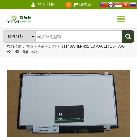
登入/註冊
購物車
0
您的位置：
首頁
>
產品
>
14吋
>
NT140WHM-N31 EDP ACER E5-475G
ES1-431 亮面 面板