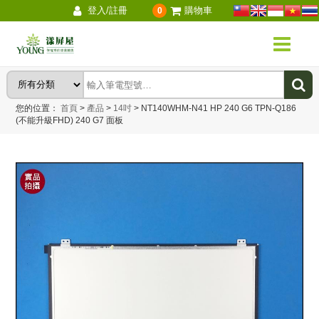
登入/註冊
購物車
0
您的位置：
首頁
>
產品
>
14吋
>
NT140WHM-N41 HP 240 G6 TPN-Q186
(不能升級FHD) 240 G7 面板