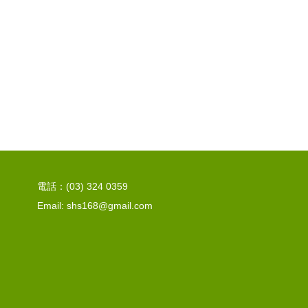
電話：(03) 324 0359
Email: shs168@gmail.com