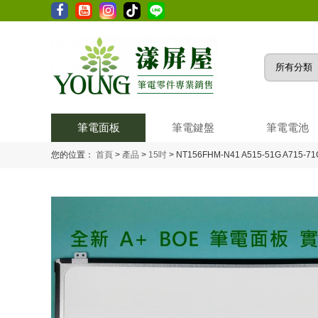
筆電面板
筆電鍵盤
筆電電池
您的位置：
首頁
>
產品
>
15吋
>
NT156FHM-N41 A515-51G A715-71G