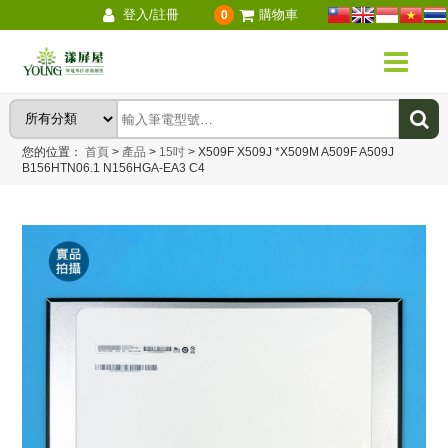
登入/註冊
購物車
0
您的位置：
首頁
>
產品
>
15吋
>
X509F X509J *X509M A509F A509J
B156HTN06.1 N156HGA-EA3 C4