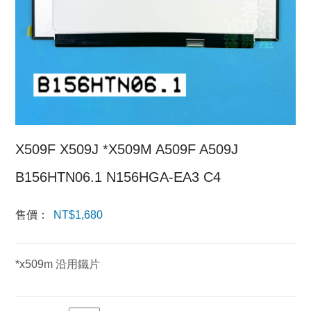
X509F X509J *X509M A509F A509J
B156HTN06.1 N156HGA-EA3 C4
售價：
NT$
1,680
*x509m 沿用鐵片