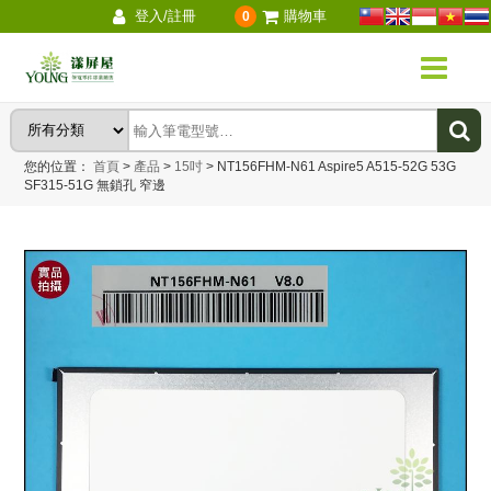
登入/註冊
購物車
0
您的位置：
首頁
>
產品
>
15吋
>
NT156FHM-N61 Aspire5 A515-52G 53G
SF315-51G 無鎖孔 窄邊