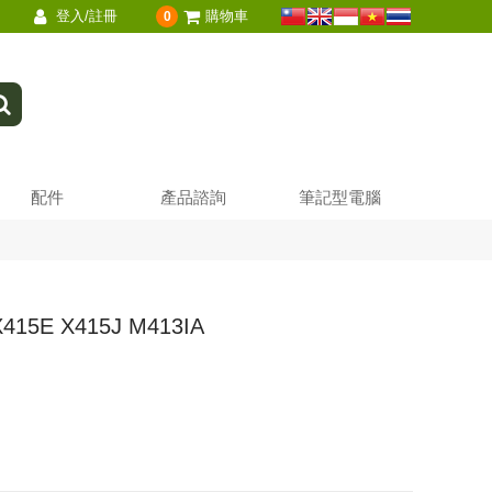
登入/註冊
購物車
0
配件
產品諮詢
筆記型電腦
X415E X415J M413IA