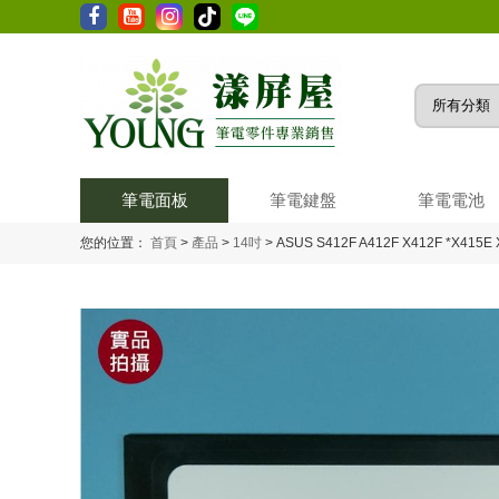
筆電面板
筆電鍵盤
筆電電池
您的位置：
首頁
>
產品
>
14吋
>
ASUS S412F A412F X412F *X415E