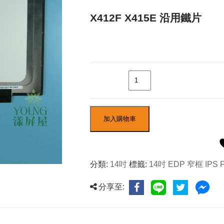
X412F X415E 沿用鐵片
數量
加入購物車
分類:
14吋
標籤:
14吋 EDP 窄框 IPS 
分享至: