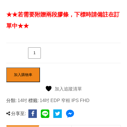
★
★
若需要附贈兩段膠條，下標時請備註在訂
單中★
★
數量
加入購物車
加入追蹤清單
分類:
14吋
標籤:
14吋 EDP 窄框 IPS FHD
分享至: