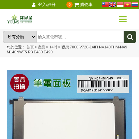
登入/註冊
購物車
0
您的位置：
首頁
>
產品
>
14吋
>
聯想 7000 V720-14IFI NV140FHM-N49
M140NWF5 R3 E480 E490