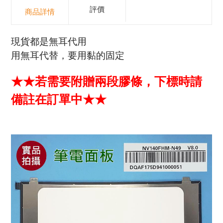
評價
商品詳情
現貨都是無耳代用
用無耳代替，要用黏的固定
★
★
若需要附贈兩段膠條，下標時請
備註在訂單中★
★