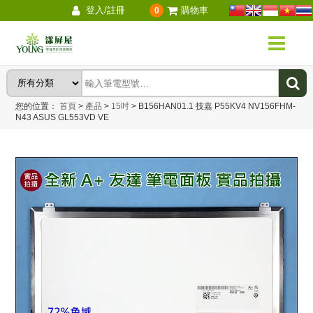
登入/註冊
購物車
0
您的位置：
首頁
>
產品
>
15吋
>
B156HAN01.1 技嘉 P55KV4 NV156FHM-
N43 ASUS GL553VD VE