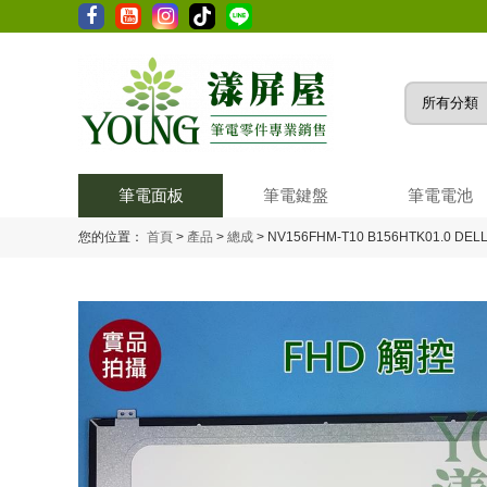
筆電面板
筆電鍵盤
筆電電池
您的位置：
首頁
>
產品
>
總成
>
NV156FHM-T10 B156HTK01.0 DELL