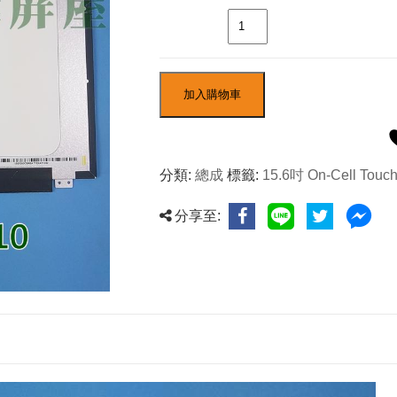
數量
加入購物車
分類:
總成
標籤:
15.6吋 On-Cell Touc
分享至: