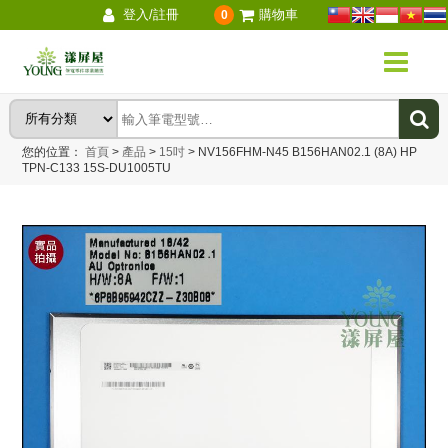
登入/註冊
購物車
0
您的位置：
首頁
>
產品
>
15吋
>
NV156FHM-N45 B156HAN02.1 (8A) HP
TPN-C133 15S-DU1005TU