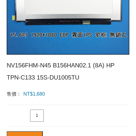
NV156FHM-N45 B156HAN02.1 (8A) HP
TPN-C133 15S-DU1005TU
售價：
NT$
1,680
數量