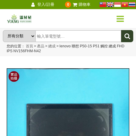
登入/註冊
購物車
0
您的位置：
首頁
>
產品
>
總成
>
lenovo 聯想 P50-15 P51 觸控 總成 FHD
IPS NV156FHM-N42