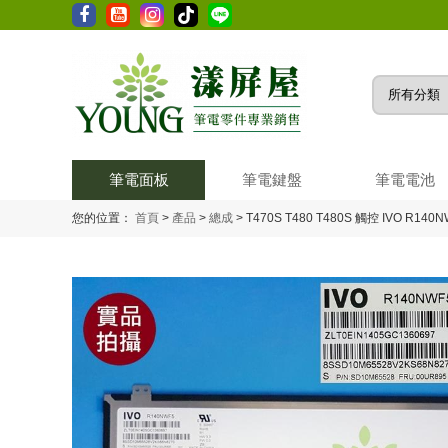
筆電面板
筆電鍵盤
筆電電池
您的位置：
首頁
>
產品
>
總成
>
T470S T480 T480S 觸控 IVO R140N