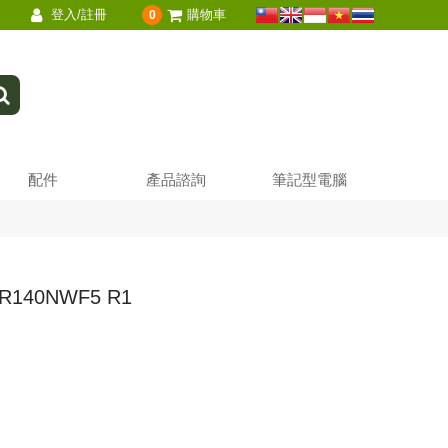
登入/註冊
購物車
0
配件
產品諮詢
筆記型電腦
 R140NWF5 R1