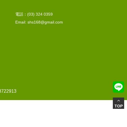
電話：(03) 324 0359
Email: shs168@gmail.com
22913
TOP