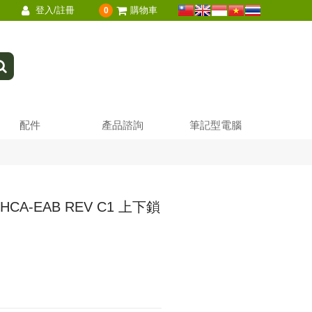
登入/註冊
購物車
0
配件
產品諮詢
筆記型電腦
40HCA-EAB REV C1 上下鎖