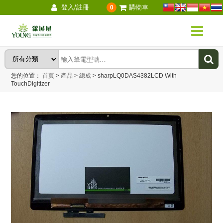
登入/註冊
購物車
0
您的位置：
首頁
>
產品
>
總成
>
sharpLQ0DAS4382LCD With
TouchDigitizer