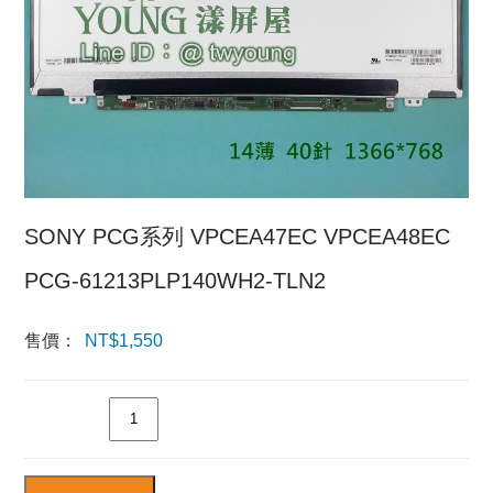
SONY PCG系列 VPCEA47EC VPCEA48EC
PCG-61213PLP140WH2-TLN2
售價：
NT$
1,550
數量