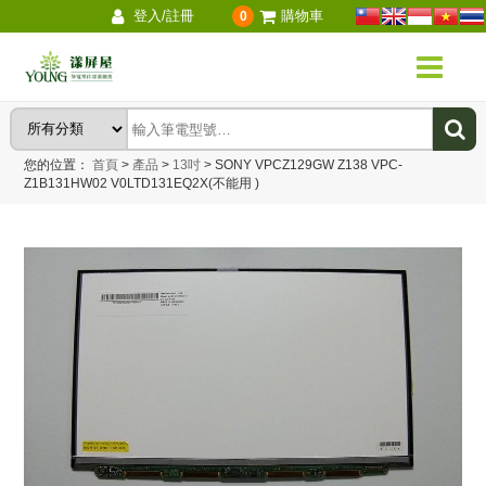
登入/註冊
購物車
0
您的位置：
首頁
>
產品
>
13吋
>
SONY VPCZ129GW Z138 VPC-
Z1B131HW02 V0LTD131EQ2X(不能用 )