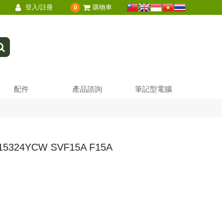
登入/註冊
購物車
0
配件
產品諮詢
筆記型電腦
5324YCW SVF15A F15A