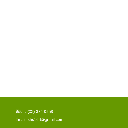
電話：(03) 324 0359
Email: shs168@gmail.com