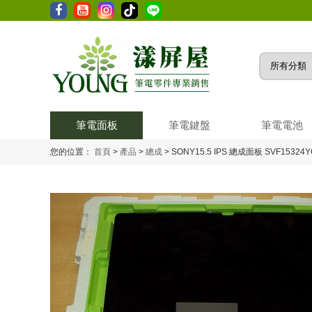
筆電面板
筆電鍵盤
筆電電池
您的位置：
首頁
>
產品
>
總成
>
SONY15.5 IPS 總成面板 SVF15324YC