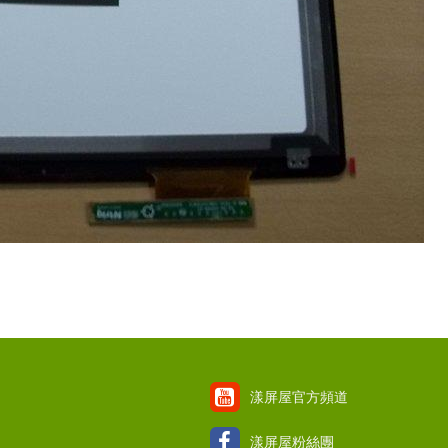
漾屏屋官方頻道
漾屏屋粉絲團