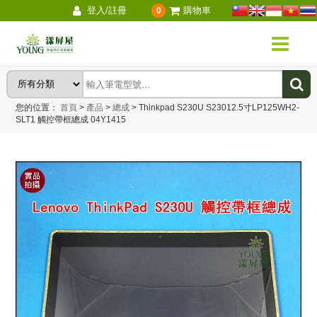
登入/註冊
購物車
0
您的位置：
首頁
>
產品
>
總成
>
Thinkpad S230U S23012.5寸LP125WH2-
SLT1 觸控帶框總成 04Y1415