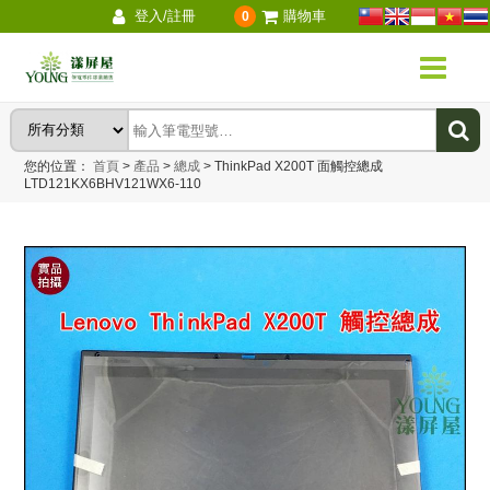
登入/註冊
購物車
0
您的位置：
首頁
>
產品
>
總成
>
ThinkPad X200T 面觸控總成
LTD121KX6BHV121WX6-110