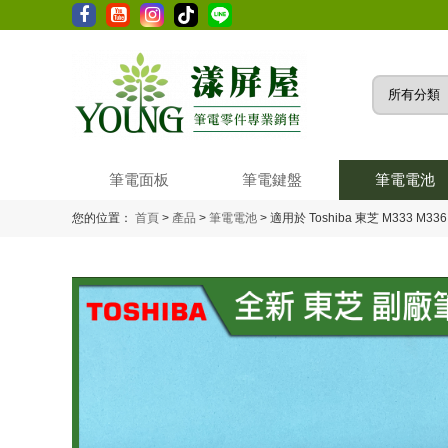
筆電面板
筆電鍵盤
筆電電池
您的位置：
首頁
>
產品
>
筆電電池
>
適用於 Toshiba 東芝 M333 M336