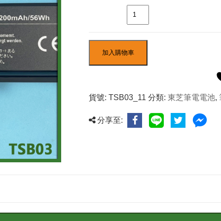
數量
加入購物車
貨號:
TSB03_11
分類:
東芝筆電電池
,
分享至: