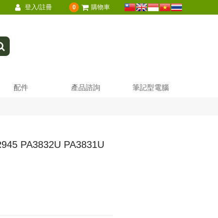
登入/註冊
購物車
0
配件
產品諮詢
筆記型電腦
45 PA3832U PA3831U