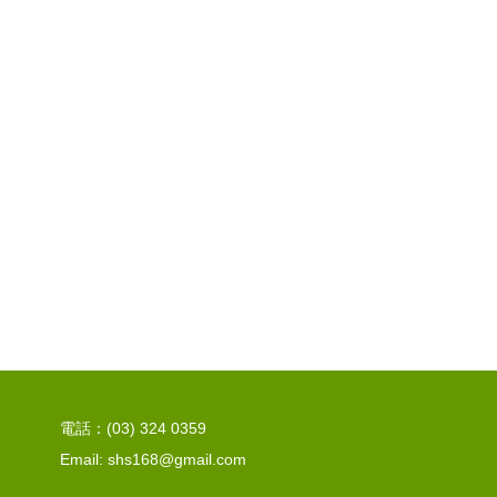
電話：(03) 324 0359
Email: shs168@gmail.com