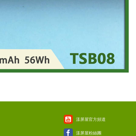
漾屏屋官方頻道
漾屏屋粉絲團