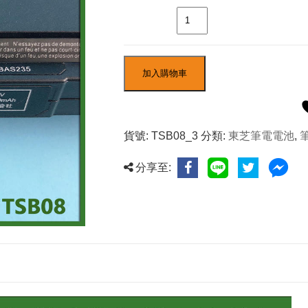
數量
加入購物車
貨號:
TSB08_3
分類:
東芝筆電電池
,
分享至: