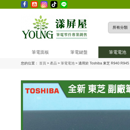
筆電面板
筆電鍵盤
筆電電池
您的位置：
首頁
>
產品
>
筆電電池
>
適用於 Toshiba 東芝 R940 R94