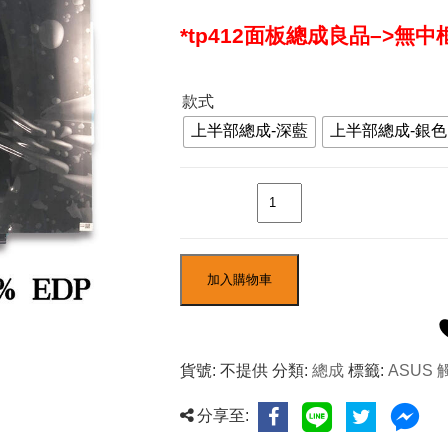
*tp412面板總成良品–>無
NT$2,1
到
款式
NT$3,9
上半部總成-深藍
上半部總成-銀色
數量
加入購物車
貨號:
不提供
分類:
總成
標籤:
ASUS
分享至: