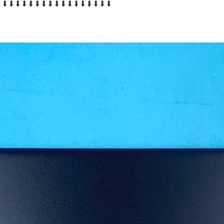
⬇⬇⬇⬇⬇⬇⬇⬇⬇⬇⬇⬇⬇⬇⬇⬇⬇