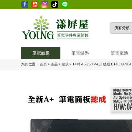
筆電面板
筆電鍵盤
筆電電池
您的位置：
首頁
>
產品
>
總成
>
14吋 ASUS TP412 總成 B140HAN0