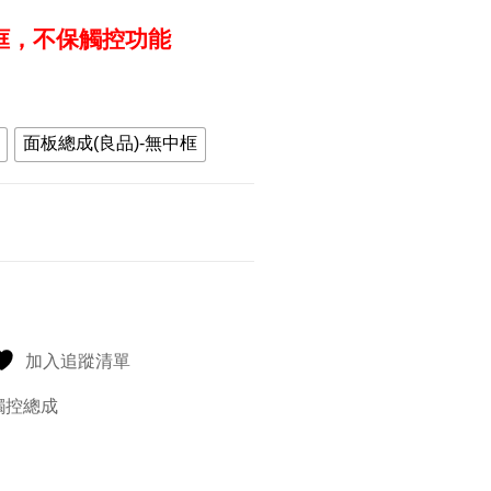
中框，不保觸控功能
00
90
面板總成(良品)-無中框
加入追蹤清單
 觸控總成