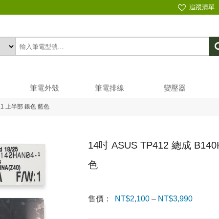
追蹤清單
筆電外殼
筆電排線
變壓器
4.1 上半部 銀色 藍色
14吋 ASUS TP412 總成 B14
色
售價：
NT$
2,100
–
NT$
3,990
價格範
圍：