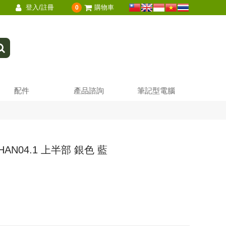
登入/註冊
購物車
0
配件
產品諮詢
筆記型電腦
0HAN04.1 上半部 銀色 藍