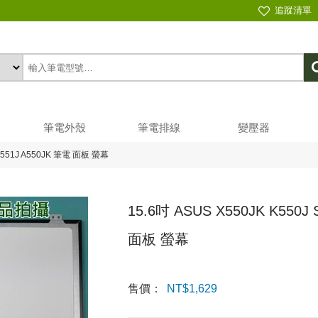
追蹤清單
筆電外殼
筆電排線
變壓器
 N551J A550JK 筆電 面板 螢幕
15.6吋 ASUS X550JK K550J 
面板 螢幕
售價：
NT$
1,629