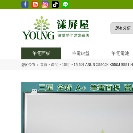
筆電面板
筆電鍵盤
筆電電池
您的位置：
首頁
>
產品
>
15吋
>
15.6吋 ASUS X550JK K550J S551