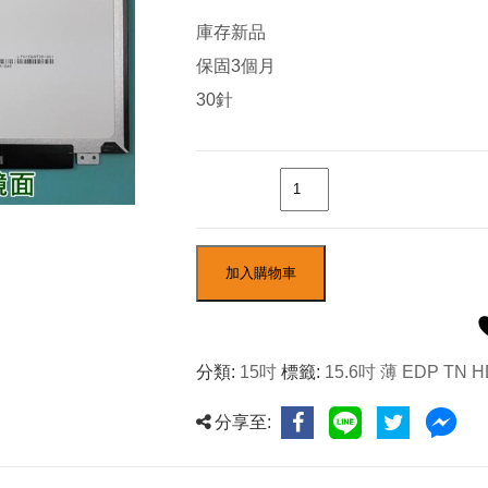
庫存新品
保固3個月
30針
數量
加入購物車
分類:
15吋
標籤:
15.6吋 薄 EDP TN H
分享至: