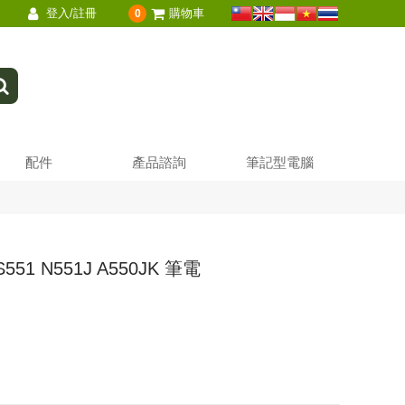
登入/註冊
購物車
0
配件
產品諮詢
筆記型電腦
S551 N551J A550JK 筆電