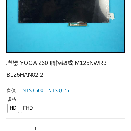
聯想 YOGA 260 觸控總成 M125NWR3
B125HAN02.2
售價：
NT$
3,500
–
NT$
3,675
價格範
規格
圍：
HD
FHD
NT$3,500
到
數量