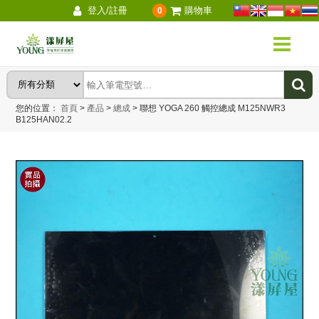
登入/註冊
購物車
0
您的位置：
首頁
>
產品
>
總成
>
聯想 YOGA 260 觸控總成 M125NWR3
B125HAN02.2