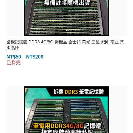
桌機記憶體 DDR3 4G/8G 拆機品 金士頓 美光 三星 威剛 南亞 眾
多品牌
NT$
50
–
NT$
200
價
已售完
格
範
圍：
NT$50
到
NT$200