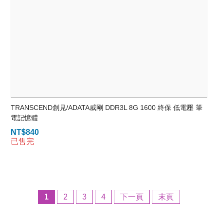
TRANSCEND創見/ADATA威剛 DDR3L 8G 1600 終保 低電壓 筆
電記憶體
NT$
840
已售完
1
2
3
4
下一頁
末頁