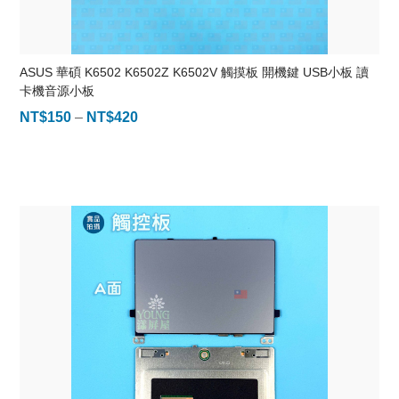
ASUS 華碩 K6502 K6502Z K6502V 觸摸板 開機鍵 USB小板 讀
卡機音源小板
NT$
150
–
NT$
420
價
格
範
圍：
NT$150
到
NT$420