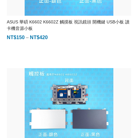
ASUS 華碩 K6602 K6602Z 觸摸板 視訊鏡頭 開機鍵 USB小板 讀
卡機音源小板
NT$
150
–
NT$
420
價
格
範
圍：
NT$150
到
NT$420