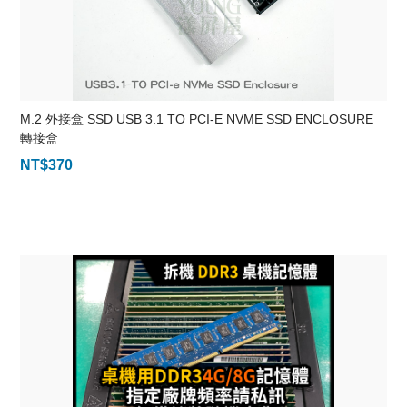
M.2 外接盒 SSD USB 3.1 TO PCI-E NVME SSD ENCLOSURE
轉接盒
NT$
370