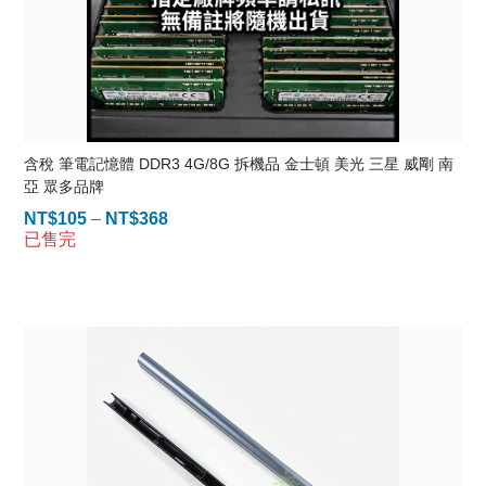
含稅 筆電記憶體 DDR3 4G/8G 拆機品 金士頓 美光 三星 威剛 南
亞 眾多品牌
NT$
105
–
NT$
368
價
已售完
格
範
圍：
NT$105
到
NT$368