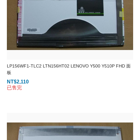
LP156WF1-TLC2 LTN156HT02 LENOVO Y500 Y510P FHD 面
板
NT$
2,110
已售完