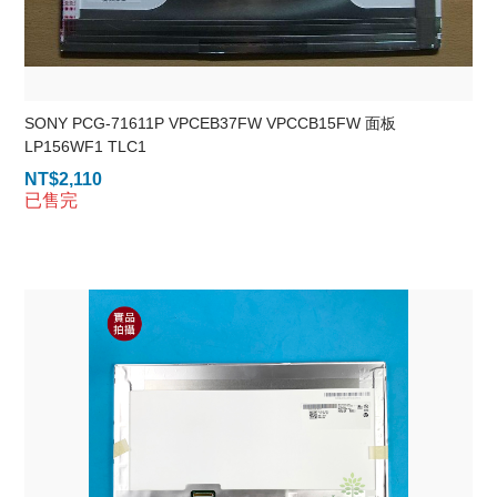
SONY PCG-71611P VPCEB37FW VPCCB15FW 面板
LP156WF1 TLC1
NT$
2,110
已售完