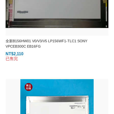
全新B156HW01 V0/V3/V5 LP156WF1-TLC1 SONY
VPCEB300C EB16FG
NT$
2,110
已售完