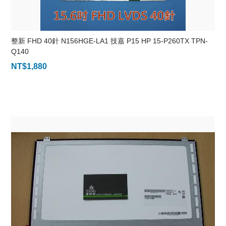
整新 FHD 40針 N156HGE-LA1 技嘉 P15 HP 15-P260TX TPN-
Q140
NT$
1,880