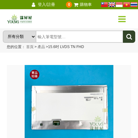
登入/註冊
購物車
0
您的位置：
首頁
>
產品
>
15.6吋 LVDS TN FHD