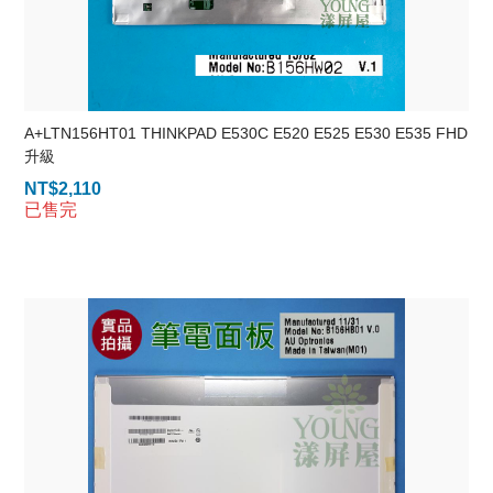
A+LTN156HT01 THINKPAD E530C E520 E525 E530 E535 FHD
升級
NT$
2,110
已售完